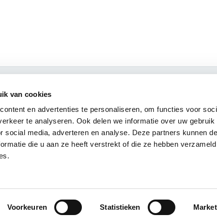
Aanmelden nieuwsbrief
ik van cookies
Ook op de hoogte blijven van alle Storax
ontent en advertenties te personaliseren, om functies voor soci
activiteiten? Meld u dan aan voor onze
erkeer te analyseren. Ook delen we informatie over uw gebruik
nieuwsbrief.
or social media, adverteren en analyse. Deze partners kunnen 
ormatie die u aan ze heeft verstrekt of die ze hebben verzameld
es.
Voorkeuren
Statistieken
Market