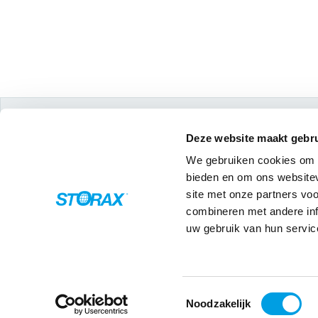
Contact
Deze website maakt gebru
Wattstraat 1
We gebruiken cookies om c
3335 LV Zwijndrecht
bieden en om ons websitev
site met onze partners vo
Tel: +31 (0) 783030900
combineren met andere inf
storax@storax.nl
uw gebruik van hun servic
Toestemmingsselectie
Noodzakelijk